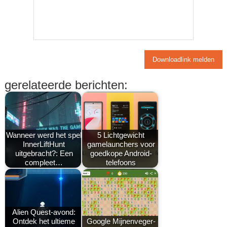
Downloadlink melden
gerelateerde berichten:
Wanneer werd het spel
5 Lichtgewicht
InnerLiftHunt
gamelaunchers voor
uitgebracht?: Een
goedkope Android-
compleet…
telefoons
Alien Quest-avond:
Ontdek het ultieme
Google Mijnenveger-