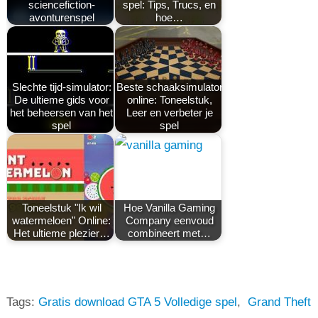
sciencefiction-
spel: Tips, Trucs, en
avonturenspel
hoe…
Slechte tijd-simulator:
Beste schaaksimulator
De ultieme gids voor
online: Toneelstuk,
het beheersen van het
Leer en verbeter je
spel
spel
Toneelstuk "Ik wil
Hoe Vanilla Gaming
watermeloen" Online:
Company eenvoud
Het ultieme plezier…
combineert met…
Tags:
Gratis download GTA 5 Volledige spel
,
Grand Theft