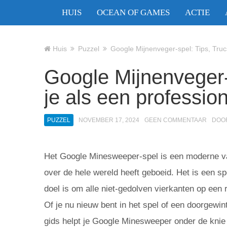
HUIS
OCEAN OF GAMES
ACTIE
Huis
Puzzel
Google Mijnenveger-spel: Tips, Trucs
Google Mijnenveger-
je als een professio
PUZZEL
NOVEMBER 17, 2024
GEEN COMMENTAAR
DOO
Het Google Minesweeper-spel is een moderne var
over de hele wereld heeft geboeid. Het is een spe
doel is om alle niet-gedolven vierkanten op een 
Of je nu nieuw bent in het spel of een doorgewin
gids helpt je Google Minesweeper onder de knie t