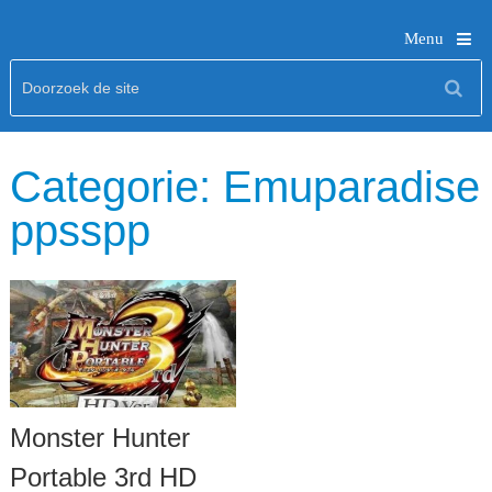
Menu
Categorie:
Emuparadise
ppsspp
Monster Hunter
Portable 3rd HD