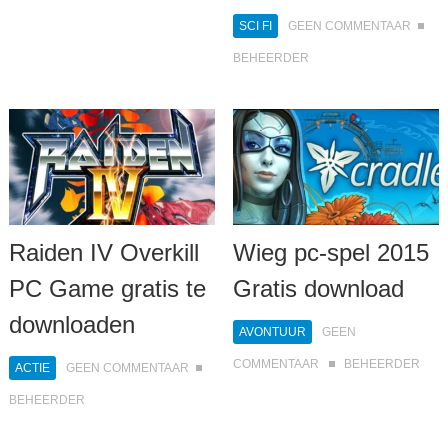
SCI FI
GEEN COMMENTAAR
BEHEERDER
Raiden IV Overkill
Wieg pc-spel 2015
PC Game gratis te
Gratis download
downloaden
AVONTUUR
GEEN
COMMENTAAR
BEHEERDER
ACTIE
GEEN COMMENTAAR
BEHEERDER