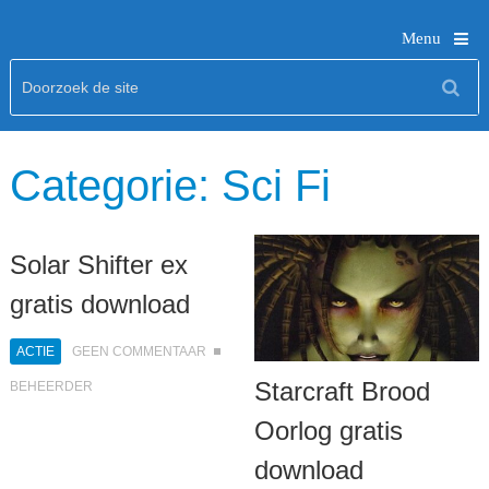
Menu
Categorie:
Sci Fi
Solar Shifter ex
gratis download
ACTIE
GEEN COMMENTAAR
Starcraft Brood
BEHEERDER
Oorlog gratis
download