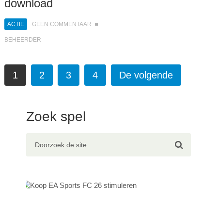
download
ACTIE
GEEN COMMENTAAR
BEHEERDER
1
2
3
4
De volgende
Zoek spel