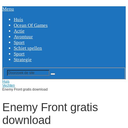
Menu
Huis
Ocean Of Games
Actie
Avontuur
Sport
Schiet spellen
Sport
Strategie
Huis
Vechten
Enemy Front gratis download
Enemy Front gratis
download