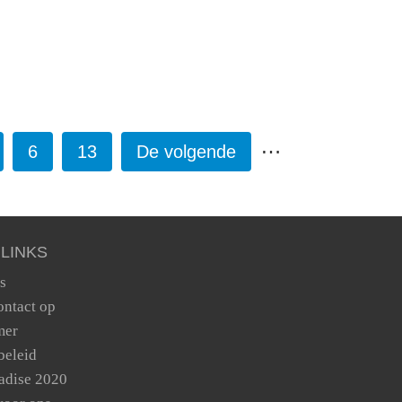
…
6
13
De volgende
 LINKS
s
ntact op
mer
beleid
adise 2020