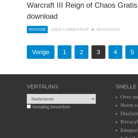
Warcraft III Reign of Chaos Gratis
download
FANTASIE
GEEN COMMENTAAR
BEHEERDER
Vorige
1
2
3
4
5
VERTALING
SNELLE
Over on
Neem co
Vertaling bewerken
Disclai
Privacy
Emupar