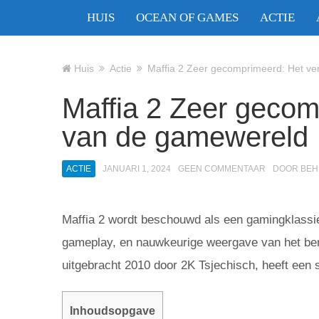
HUIS
OCEAN OF GAMES
ACTIE
Huis
Actie
Maffia 2 Zeer gecomprimeerd: Het v
Maffia 2 Zeer gecom
van de gamewereld
ACTIE
JANUARI 1, 2024
GEEN COMMENTAAR
DOOR
BEH
Maffia 2 wordt beschouwd als een gamingklassie
gameplay, en nauwkeurige weergave van het ber
uitgebracht 2010 door 2K Tsjechisch, heeft een s
Inhoudsopgave