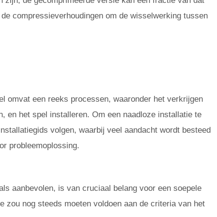
kan zijn, de gecomprimeerde versie kan een fractie van dat
g de compressieverhoudingen om de wisselwerking tussen
el omvat een reeks processen, waaronder het verkrijgen
en het spel installeren. Om een ​​naadloze installatie te
stallatiegids volgen, waarbij veel aandacht wordt besteed
or probleemoplossing.
als aanbevolen, is van cruciaal belang voor een soepele
 zou nog steeds moeten voldoen aan de criteria van het