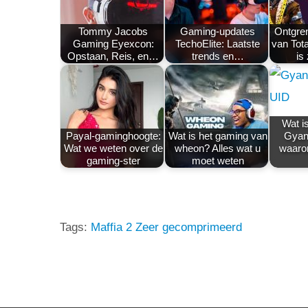
Tommy Jacobs
Gaming-updates
Ontgren
Gaming Eyexcon:
TechoElite: Laatste
van Tot
Opstaan, Reis, en…
trends en…
is
Wat i
Payal-gaminghoogte:
Wat is het gaming van
Gyan
Wat we weten over de
wheon? Alles wat u
waarom
gaming-ster
moet weten
Tags:
Maffia 2 Zeer gecomprimeerd