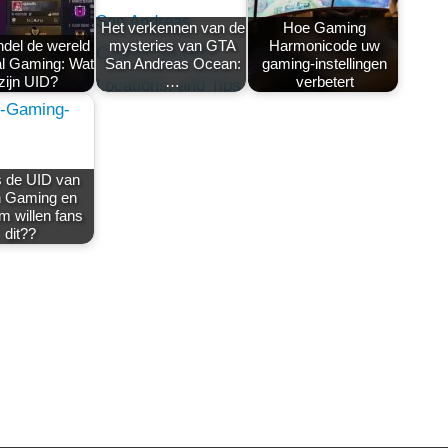
Het verkennen van de
Hoe Gaming
del de wereld
mysteries van GTA
Harmonicode uw
al Gaming: Wat
San Andreas Ocean:
gaming-instellingen
 zijn UID?
…
verbetert
s de UID van
 Gaming en
 willen fans
dit??