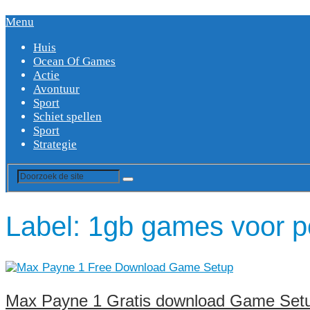
Menu
Huis
Ocean Of Games
Actie
Avontuur
Sport
Schiet spellen
Sport
Strategie
Label:
1gb games voor pc-
Max Payne 1 Gratis download Game Setup