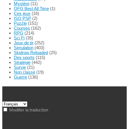
Mystère
(11)
OFG Best All Time
(1)
Ces jeux
(16)
ISO PSP
(2)
Puzzle
(151)
Courses
(162)
RPG
(214)
Sci Fi
(35)
Jeux de tir
(252)
Simulation
(403)
Skidrow Reloaded
(25)
Des sports
(115)
Stratégie
(442)
Survie
(21)
Non classé
(19)
Guerre
(136)
Traduction
Modifier la traduction
Liens rapides