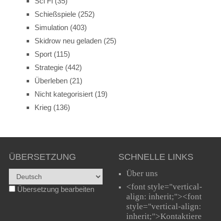
Sci Fi
(35)
Schießspiele
(252)
Simulation
(403)
Skidrow neu geladen
(25)
Sport
(115)
Strategie
(442)
Überleben
(21)
Nicht kategorisiert
(19)
Krieg
(136)
ÜBERSETZUNG
SCHNELLE LINKS
Über uns
<font style="vertical-
Übersetzung bearbeiten
align: inherit;"><font
style="vertical-align:
inherit;">Kontaktiere